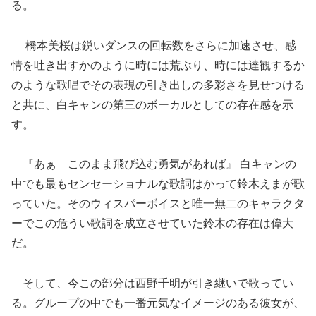
る。
橋本美桜は鋭いダンスの回転数をさらに加速させ、感
情を吐き出すかのように時には荒ぶり、時には達観するか
のような歌唱でその表現の引き出しの多彩さを見せつける
と共に、白キャンの第三のボーカルとしての存在感を示
す。
『あぁ このまま飛び込む勇気があれば』 白キャンの
中でも最もセンセーショナルな歌詞はかって鈴木えまが歌
っていた。そのウィスパーボイスと唯一無二のキャラクタ
ーでこの危うい歌詞を成立させていた鈴木の存在は偉大
だ。
そして、今この部分は西野千明が引き継いで歌ってい
る。グループの中でも一番元気なイメージのある彼女が、