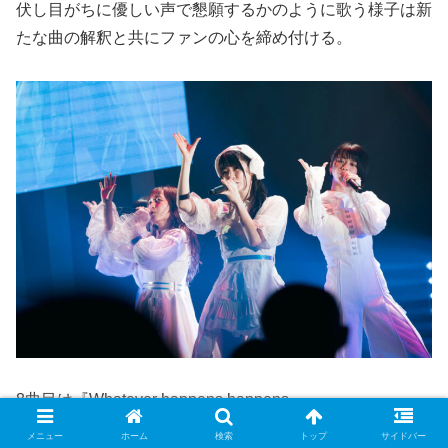
伏し目がちに優しい声で懇願するかのように歌う様子は新
たな曲の解釈と共にファンの心を締め付ける。
8曲目は『Whatever happens,happens.』
メニュー
ホーム
検索
トップ
サイドバー