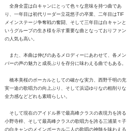
全身全霊は白キャンにとって色々な意味を持つ曲であ
り、一年目は初代リーダー立花悠子の卒業、二年目はTIF
メインステージ争奪戦の奮闘、そして三年目は白キャンと
いうグループの生き様を示す重要な曲となっておりファン
の人気も高い。
また、本曲は伸びのあるメロディーにあわせて、各メン
バーの声の魅力と成長ぶりを存分に味わえる曲でもある。
橋本美桜のボーカルとしての確かな実力、西野千明の充
実一途の歌唱力の向上ぶり、そして浜辺ゆりなの粗削りな
全力感などどれも素晴らしい。
そして現在のアイドル界で最高峰クラスの表現力を誇る
小野寺梓、そして最高峰クラスの歌唱力を誇る三浦菜々子
の白キャンのメインボーカル二人の歌唱の神髄を味わえる