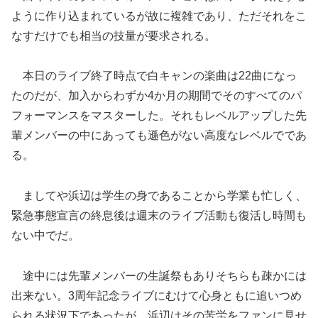
ように作り込まれているが故に複雑であり、ただそれをこ
なすだけでも相当の技量が要求される。
本日のライブ終了時点で白キャンの楽曲は22曲になっ
たのだが、加入からわずか4か月の期間でそのすべてのパ
フォーマンスをマスターした。それもレベルアップした先
輩メンバーの中にあっても遜色がない高度なレベルでであ
る。
ましてや浜辺は学生の身であることから学業も忙しく、
緊急事態宣言の終息後は週末のライブ活動も復活し時間も
ない中でだ。
途中には先輩メンバーの生誕祭もありそちらも疎かには
出来ない。3周年記念ライブにむけて心身ともに追いつめ
られる状況下であったが、浜辺はその苦労をファンに見せ