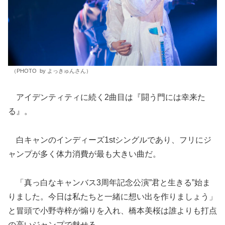
（PHOTO by よっきゅんさん）
アイデンティティに続く2曲目は『闘う門には幸来た
る』。
白キャンのインディーズ1stシングルであり、フリにジ
ャンプが多く体力消費が最も大きい曲だ。
「真っ白なキャンバス3周年記念公演”君と生きる”始ま
りました。今日は私たちと一緒に想い出を作りましょう」
と冒頭で小野寺梓が煽りを入れ、橋本美桜は誰よりも打点
の高いジャンプで魅せる。